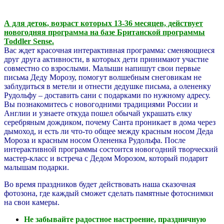
А для деток, возраст которых 13-36 месяцев, действует
новогодняя программа на базе Британской программы
Toddler Sense.
Вас ждет красочная интерактивная программа: сменяющиеся
друг друга активности, в которых дети принимают участие
совместно со взрослыми. Малыши напишут свои первые
письма Деду Морозу, помогут волшебным снеговикам не
заблудиться в метели и отнести дедушке письма, а олененку
Рудольфу – доставить сани с подарками по нужному адресу.
Вы познакомитесь с новогодними традициями России и
Англии и узнаете откуда пошел обычай украшать елку
серебряным дождиком, почему Санта проникает в дома через
дымоход, и есть ли что-то общее между красным носом Деда
Мороза и красным носом Олененка Рудольфа. После
интерактивной программы состоится новогодний творческий
мастер-класс и встреча с Дедом Морозом, который подарит
малышам подарки.
Во время праздников будет действовать наша сказочная
фотозона, где каждый сможет сделать памятные фотоснимки
на свои камеры.
Не забывайте радостное настроение, праздничную