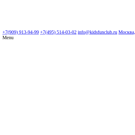
+7(909) 913-94-99
+7(495) 514-03-02
info@kidsfunclub.ru
Москва,
Menu