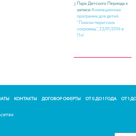
Парк Детского Периода
к
записи
Анимационная
программа для детей
“Поиски пиратских
сокровищ”, 23/01/2016 в
11ч!
ЛАТЫ
КОНТАКТЫ
ДОГОВОР ОФЕРТЫ
ОТ 0 ДО 1 ГОДА
ОТ 1 ДО
сетях