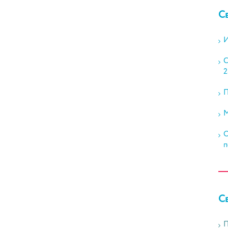
С
И
С
2
П
М
О
п
С
П