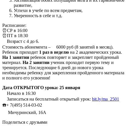
Активизация обоих полушарий мозга и их гармоничное
развитие,
Успехи в учебе по всем предметам,
Уверенность в себе и т.д.
Расписание:
⏰
СР в 16:00
⏰
ПТ в 18:30
Возраст с 4 до 6.
Стоимость абонемента –
6000 руб (8 занятий в месяц).
Ребенок приходит
1 раз в неделю
на 2 академических урока.
На 1 занятии
ребенок повторяет и закрепляет пройденный
материал.
На 2 занятии
ученик проходит первую тему и
тренируется. Последующие 6 дней до нового урока
необходимы ребенку для закрепления пройденного материала
и полного его усвоения!
Дата ОТКРЫТОГО урока: 25 января
Начало в 16:30
Записаться на бесплатный открытый урок:
bit.ly
/ma_2501
☎️+ 7(495) 514-03-02
Мичуринский, 16А
Поделиться с друзьями