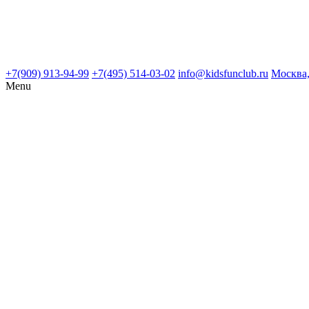
+7(909) 913-94-99
+7(495) 514-03-02
info@kidsfunclub.ru
Москва,
Menu