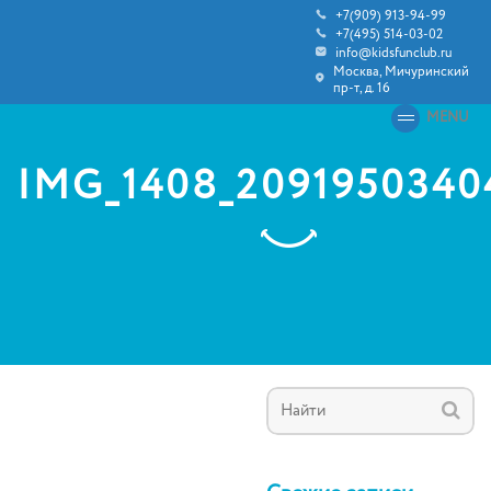
+7(909) 913-94-99
+7(495) 514-03-02
info@kidsfunclub.ru
Москва, Мичуринский
пр-т, д. 16
MENU
IMG_1408_2091950340