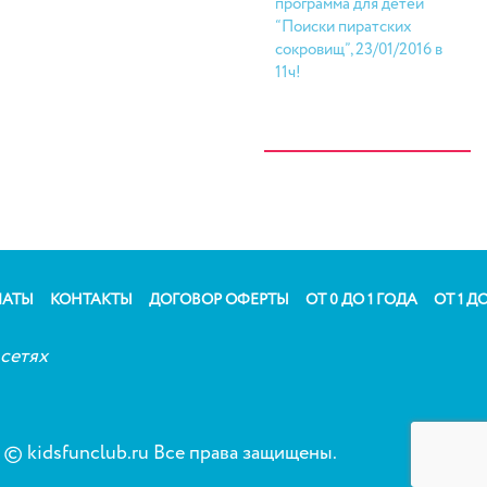
программа для детей
“Поиски пиратских
сокровищ”, 23/01/2016 в
11ч!
ЛАТЫ
КОНТАКТЫ
ДОГОВОР ОФЕРТЫ
ОТ 0 ДО 1 ГОДА
ОТ 1 ДО
сетях
© kidsfunclub.ru Все права защищены.
Сог