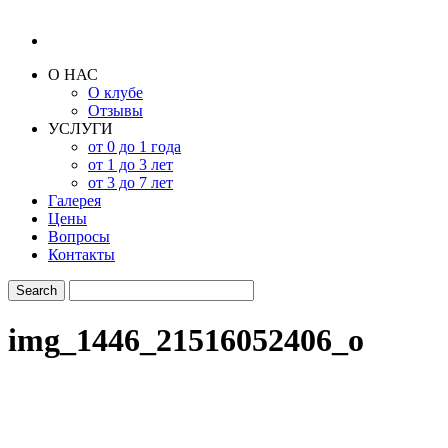
О НАС
О клубе
Отзывы
УСЛУГИ
от 0 до 1 года
от 1 до 3 лет
от 3 до 7 лет
Галерея
Цены
Вопросы
Контакты
img_1446_21516052406_o