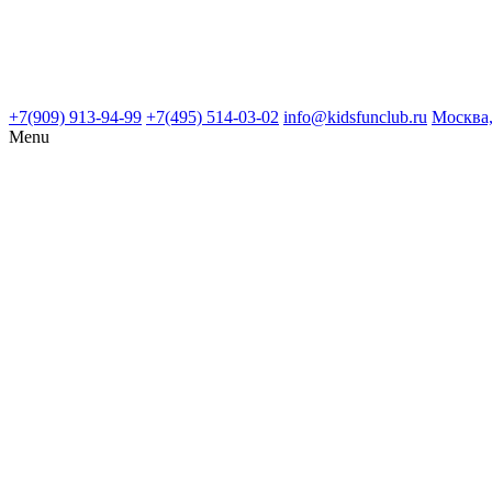
+7(909) 913-94-99
+7(495) 514-03-02
info@kidsfunclub.ru
Москва,
Menu