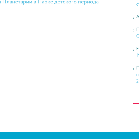
 Планетарий в Парке детского периода
с
А
П
О
Е
1
П
п
2