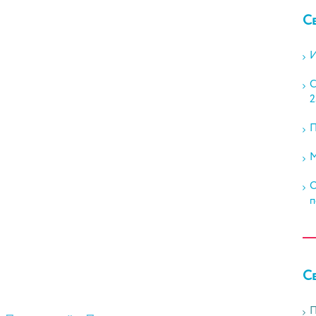
С
И
С
2
П
М
О
п
С
П