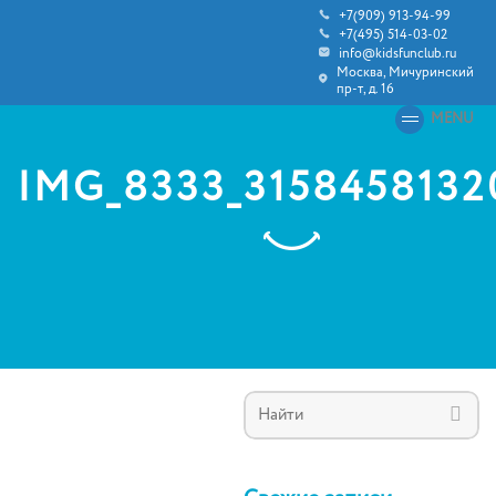
+7(909) 913-94-99
+7(495) 514-03-02
info@kidsfunclub.ru
Москва, Мичуринский
пр-т, д. 16
MENU
IMG_8333_3158458132