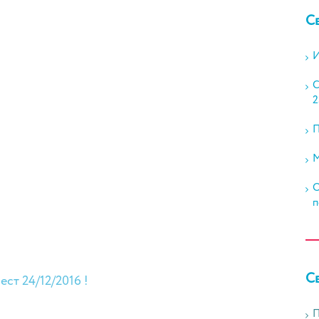
С
И
С
2
П
М
О
п
С
ст 24/12/2016 !
П