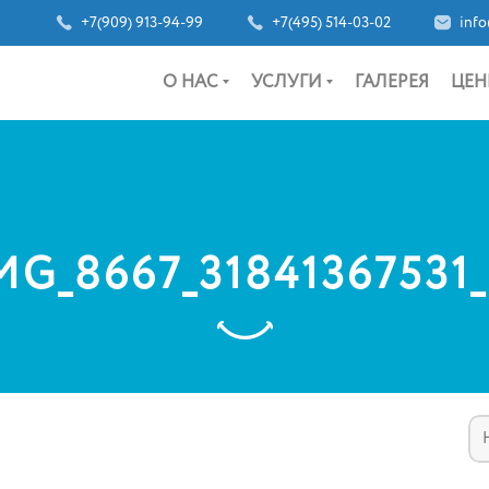
+7(909) 913-94-99
+7(495) 514-03-02
info
О НАС
УСЛУГИ
ГАЛЕРЕЯ
ЦЕН
MG_8667_31841367531