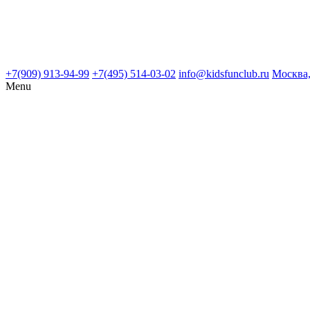
+7(909) 913-94-99
+7(495) 514-03-02
info@kidsfunclub.ru
Москва,
Menu