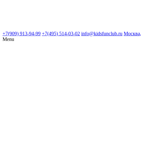
+7(909) 913-94-99
+7(495) 514-03-02
info@kidsfunclub.ru
Москва,
Menu