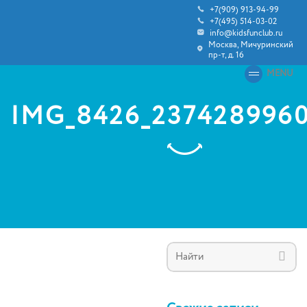
+7(909) 913-94-99
+7(495) 514-03-02
info@kidsfunclub.ru
Москва, Мичуринский
пр-т, д. 16
MENU
IMG_8426_237428996