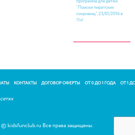
программа для детей
“Поиски пиратских
сокровищ”, 23/01/2016 в
11ч!
ЛАТЫ
КОНТАКТЫ
ДОГОВОР ОФЕРТЫ
ОТ 0 ДО 1 ГОДА
ОТ 1 ДО
сетях
© kidsfunclub.ru Все права защищены.
Сог