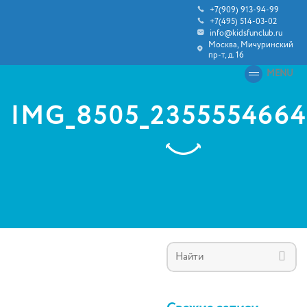
+7(909) 913-94-99
+7(495) 514-03-02
info@kidsfunclub.ru
Москва, Мичуринский
пр-т, д. 16
MENU
IMG_8505_235555466