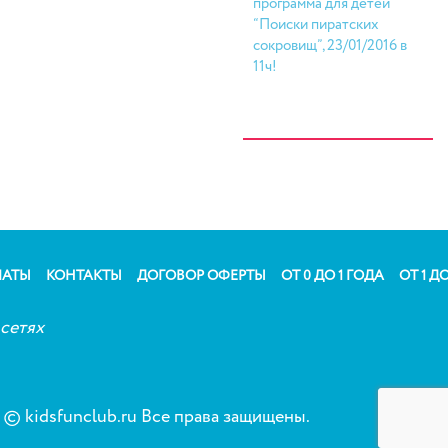
программа для детей
“Поиски пиратских
сокровищ”, 23/01/2016 в
11ч!
ЛАТЫ
КОНТАКТЫ
ДОГОВОР ОФЕРТЫ
ОТ 0 ДО 1 ГОДА
ОТ 1 ДО
сетях
© kidsfunclub.ru Все права защищены.
Сог