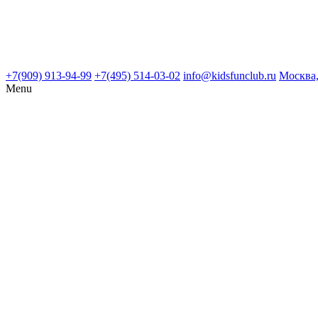
+7(909) 913-94-99
+7(495) 514-03-02
info@kidsfunclub.ru
Москва,
Menu