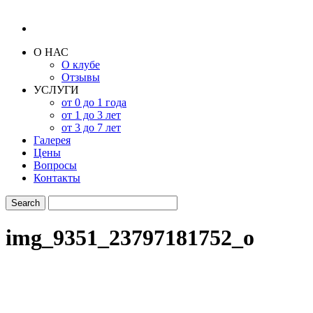
О НАС
О клубе
Отзывы
УСЛУГИ
от 0 до 1 года
от 1 до 3 лет
от 3 до 7 лет
Галерея
Цены
Вопросы
Контакты
img_9351_23797181752_o