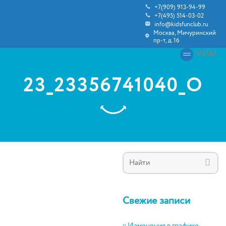
+7(909) 913-94-99
+7(495) 514-03-02
info@kidsfunclub.ru
Москва, Мичуринский
пр-т, д. 16
MENU
23_23356741040_O
Свежие записи