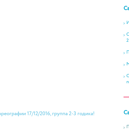
С
И
С
2
П
М
О
п
С
еографии 17/12/2016, группа 2-3 годика!
П