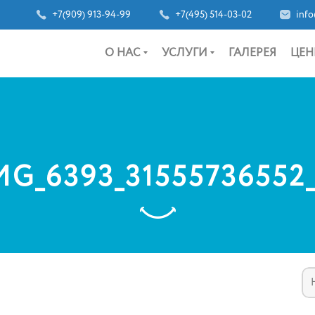
+7(909) 913-94-99
+7(495) 514-03-02
info
О НАС
УСЛУГИ
ГАЛЕРЕЯ
ЦЕН
MG_6393_31555736552