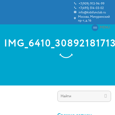
+7(909) 913-94-99
+7(495) 514-03-02
info@kidsfunclub.ru
Москва, Мичуринский
пр-т, д. 16
MENU
IMG_6410_3089218171