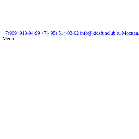
+7(909) 913-94-99
+7(495) 514-03-02
info@kidsfunclub.ru
Москва,
Menu