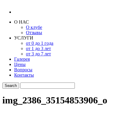
О НАС
О клубе
Отзывы
УСЛУГИ
от 0 до 1 года
от 1 до 3 лет
от 3 до 7 лет
Галерея
Цены
Вопросы
Контакты
img_2386_35154853906_o