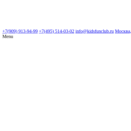
+7(909) 913-94-99
+7(495) 514-03-02
info@kidsfunclub.ru
Москва,
Menu