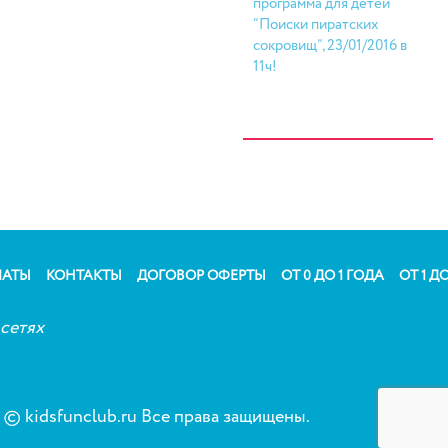
программа для детей
“Поиски пиратских
сокровищ”, 23/01/2016 в
11ч!
ЛАТЫ
КОНТАКТЫ
ДОГОВОР ОФЕРТЫ
ОТ 0 ДО 1 ГОДА
ОТ 1 ДО
сетях
© kidsfunclub.ru Все права защищены.
Сог