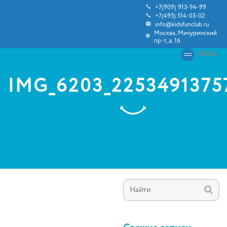
+7(909) 913-94-99
+7(495) 514-03-02
info@kidsfunclub.ru
Москва, Мичуринский
пр-т, д. 16
MENU
IMG_6203_2253491375