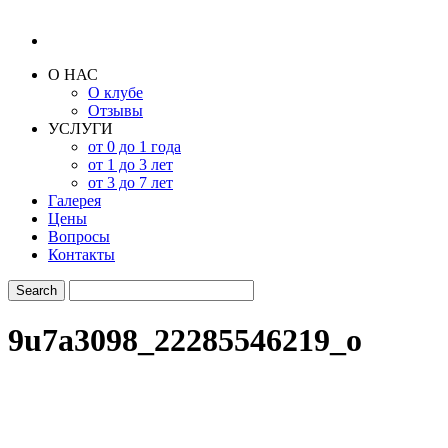
О НАС
О клубе
Отзывы
УСЛУГИ
от 0 до 1 года
от 1 до 3 лет
от 3 до 7 лет
Галерея
Цены
Вопросы
Контакты
9u7a3098_22285546219_o