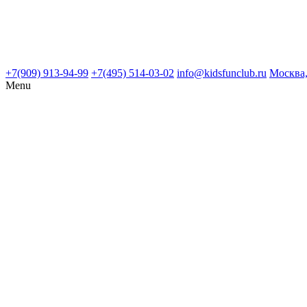
+7(909) 913-94-99
+7(495) 514-03-02
info@kidsfunclub.ru
Москва,
Menu