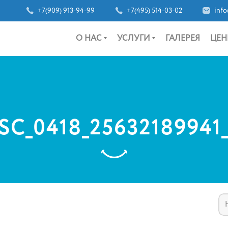
+7(909) 913-94-99
+7(495) 514-03-02
info
О НАС
УСЛУГИ
ГАЛЕРЕЯ
ЦЕН
SC_0418_25632189941