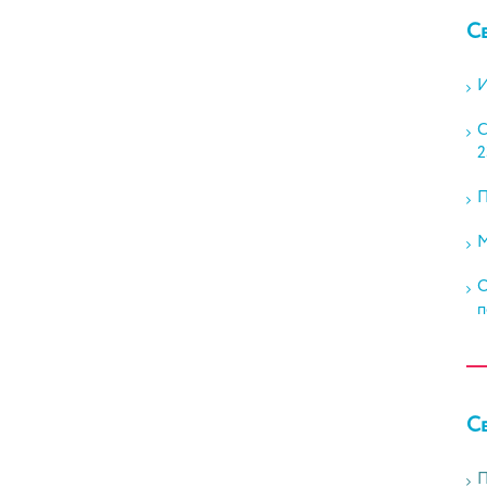
С
И
С
2
П
М
О
п
С
П