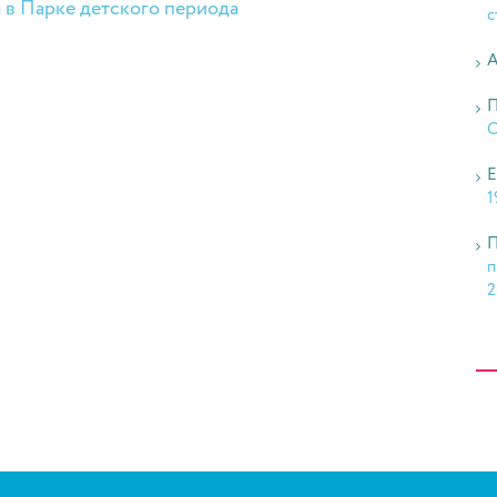
а в Парке детского периода
с
А
П
О
Е
1
П
п
2