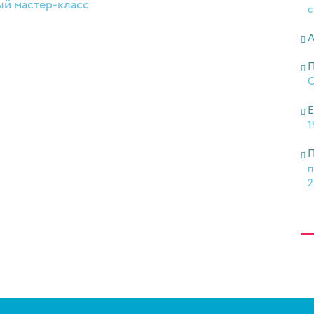
ый мастер-класс
с
А
П
О
Е
1
П
п
2