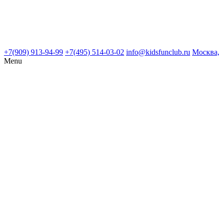
+7(909) 913-94-99
+7(495) 514-03-02
info@kidsfunclub.ru
Москва,
Menu