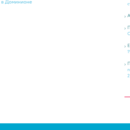
а в Доминионе
с
А
П
О
Е
1
П
п
2