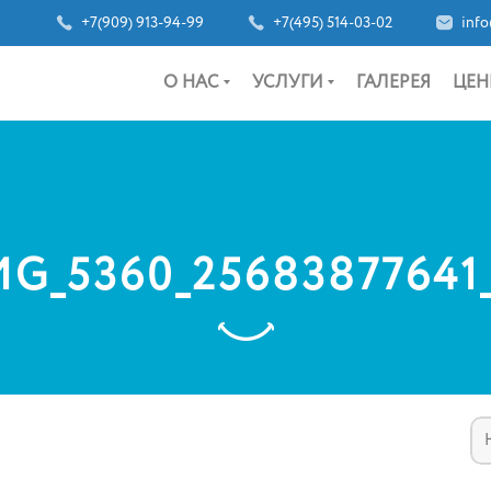
+7(909) 913-94-99
+7(495) 514-03-02
info
О НАС
УСЛУГИ
ГАЛЕРЕЯ
ЦЕН
MG_5360_25683877641