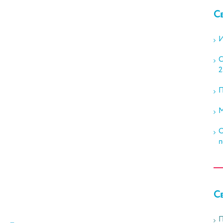
С
И
С
2
П
М
О
п
С
П