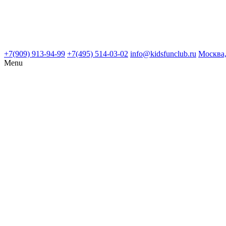
+7(909) 913-94-99
+7(495) 514-03-02
info@kidsfunclub.ru
Москва,
Menu