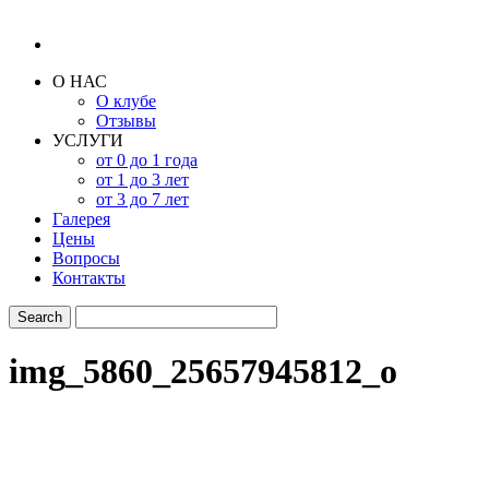
О НАС
О клубе
Отзывы
УСЛУГИ
от 0 до 1 года
от 1 до 3 лет
от 3 до 7 лет
Галерея
Цены
Вопросы
Контакты
img_5860_25657945812_o