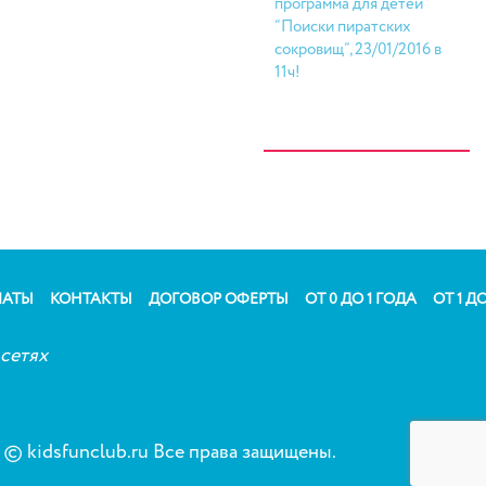
программа для детей
“Поиски пиратских
сокровищ”, 23/01/2016 в
11ч!
ЛАТЫ
КОНТАКТЫ
ДОГОВОР ОФЕРТЫ
ОТ 0 ДО 1 ГОДА
ОТ 1 ДО
сетях
© kidsfunclub.ru Все права защищены.
Сог