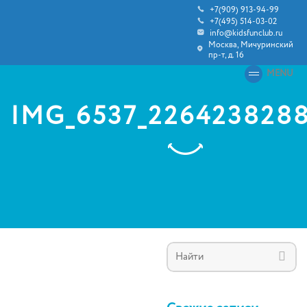
+7(909) 913-94-99
+7(495) 514-03-02
info@kidsfunclub.ru
Москва, Мичуринский
пр-т, д. 16
MENU
IMG_6537_226423828