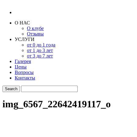
О НАС
О клубе
Отзывы
УСЛУГИ
от 0 до 1 года
от 1 до 3 лет
от 3 до 7 лет
Галерея
Цены
Вопросы
Контакты
img_6567_22642419117_o