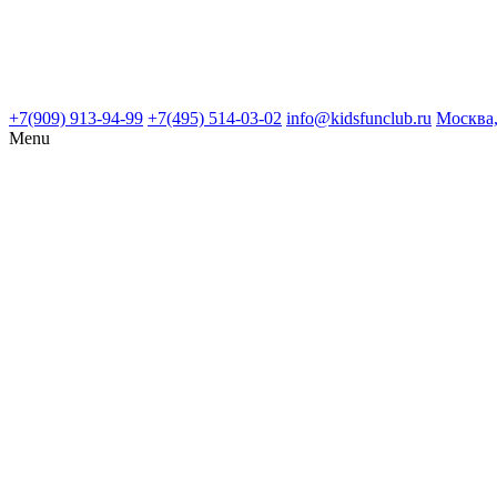
+7(909) 913-94-99
+7(495) 514-03-02
info@kidsfunclub.ru
Москва,
Menu