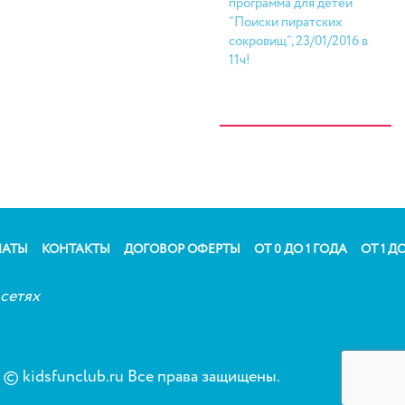
программа для детей
“Поиски пиратских
сокровищ”, 23/01/2016 в
11ч!
ЛАТЫ
КОНТАКТЫ
ДОГОВОР ОФЕРТЫ
ОТ 0 ДО 1 ГОДА
ОТ 1 ДО
сетях
© kidsfunclub.ru Все права защищены.
Сог