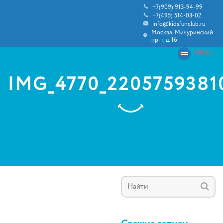
+7(909) 913-94-99
+7(495) 514-03-02
info@kidsfunclub.ru
Москва, Мичуринский
пр-т, д. 16
MENU
IMG_4770_2205759381