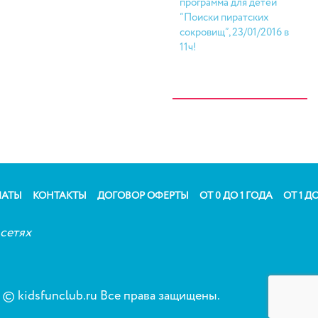
программа для детей
“Поиски пиратских
сокровищ”, 23/01/2016 в
11ч!
ЛАТЫ
КОНТАКТЫ
ДОГОВОР ОФЕРТЫ
ОТ 0 ДО 1 ГОДА
ОТ 1 ДО
сетях
© kidsfunclub.ru Все права защищены.
Сог