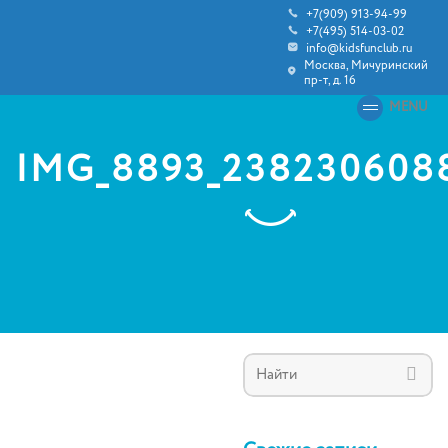
+7(909) 913-94-99
+7(495) 514-03-02
info@kidsfunclub.ru
Москва, Мичуринский
пр-т, д. 16
MENU
IMG_8893_238230608