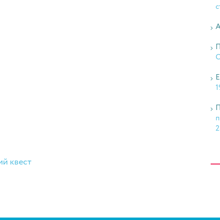
с
А
П
О
Е
1
П
п
2
ий квест