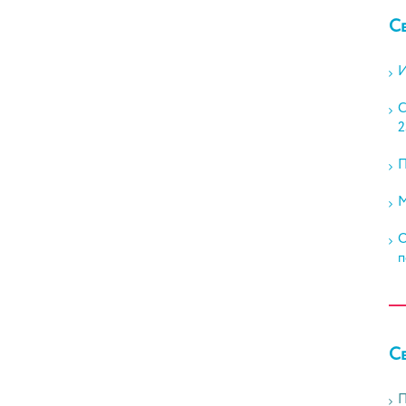
С
И
С
2
П
М
О
п
С
П