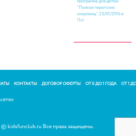
программа для детей
“Поиски пиратских
сокровищ”, 23/01/2016 в
11ч!
ЛАТЫ
КОНТАКТЫ
ДОГОВОР ОФЕРТЫ
ОТ 0 ДО 1 ГОДА
ОТ 1 ДО
сетях
© kidsfunclub.ru Все права защищены.
Сог