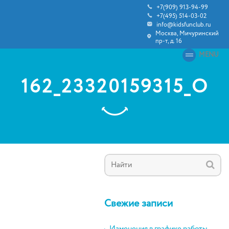
+7(909) 913-94-99
+7(495) 514-03-02
info@kidsfunclub.ru
Москва, Мичуринский
пр-т, д. 16
MENU
162_23320159315_O
Свежие записи