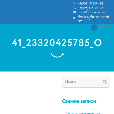
+7(909) 913-94-99
+7(495) 514-03-02
info@kidsfunclub.ru
Москва, Мичуринский
пр-т, д. 16
MENU
41_23320425785_O
Свежие записи