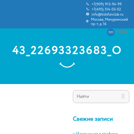
+7(909) 913-94-99
+7(495) 514-03-02
info@kidsfunclub.ru
Москва, Мичуринский
пр-т, д. 16
MENU
43_22693323683_O
Свежие записи