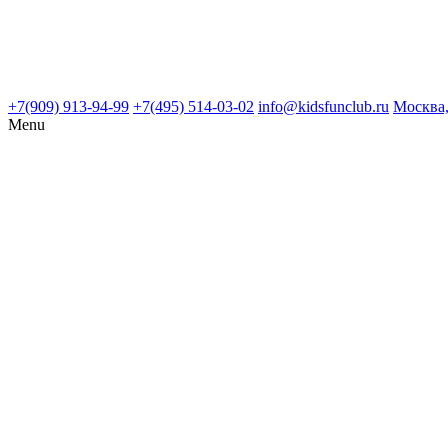
+7(909) 913-94-99
+7(495) 514-03-02
info@kidsfunclub.ru
Москва,
Menu