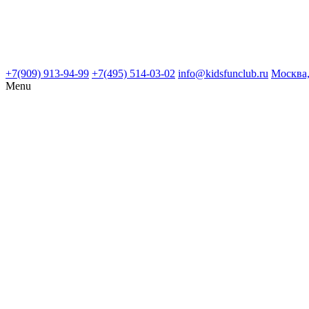
+7(909) 913-94-99
+7(495) 514-03-02
info@kidsfunclub.ru
Москва,
Menu