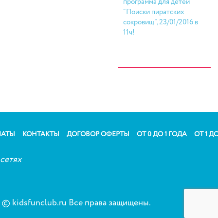
программа для детей
“Поиски пиратских
сокровищ”, 23/01/2016 в
11ч!
ЛАТЫ
КОНТАКТЫ
ДОГОВОР ОФЕРТЫ
ОТ 0 ДО 1 ГОДА
ОТ 1 ДО
сетях
© kidsfunclub.ru Все права защищены.
Сог