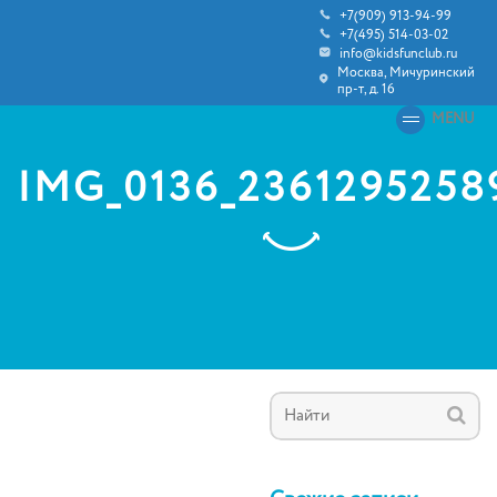
+7(909) 913-94-99
+7(495) 514-03-02
info@kidsfunclub.ru
Москва, Мичуринский
пр-т, д. 16
MENU
IMG_0136_2361295258