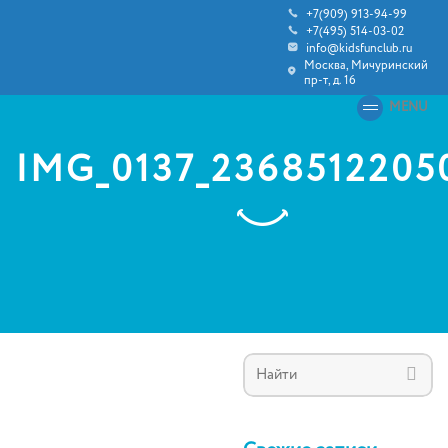
+7(909) 913-94-99
+7(495) 514-03-02
info@kidsfunclub.ru
Москва, Мичуринский
пр-т, д. 16
MENU
IMG_0137_2368512205