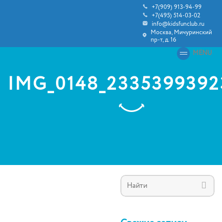
+7(909) 913-94-99
+7(495) 514-03-02
info@kidsfunclub.ru
Москва, Мичуринский
пр-т, д. 16
MENU
IMG_0148_2335399392