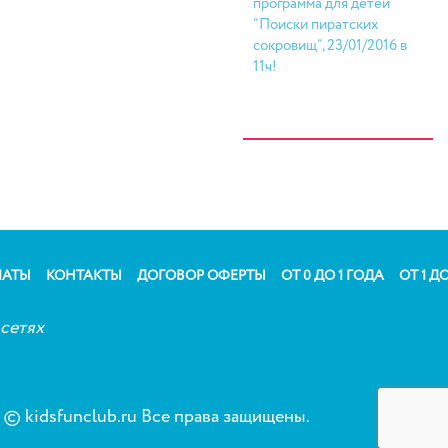
программа для детей
“Поиски пиратских
сокровищ”, 23/01/2016 в
11ч!
ЛАТЫ
КОНТАКТЫ
ДОГОВОР ОФЕРТЫ
ОТ 0 ДО 1 ГОДА
ОТ 1 ДО
сетях
© kidsfunclub.ru Все права защищены.
Сог