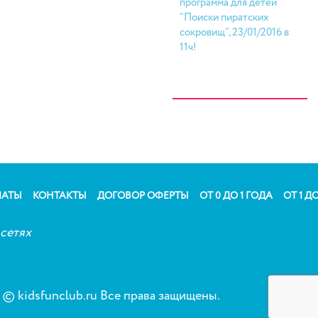
программа для детей
“Поиски пиратских
сокровищ”, 23/01/2016 в
11ч!
ЛАТЫ
КОНТАКТЫ
ДОГОВОР ОФЕРТЫ
ОТ 0 ДО 1 ГОДА
ОТ 1 ДО
сетях
© kidsfunclub.ru Все права защищены.
Сог