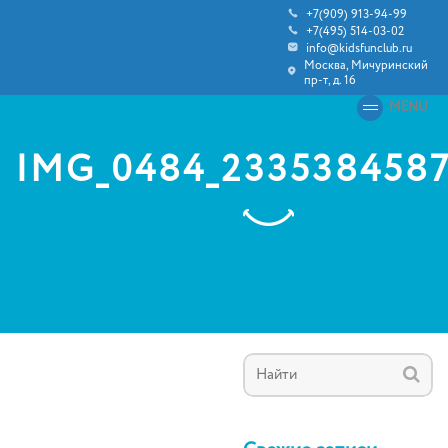
+7(909) 913-94-99
+7(495) 514-03-02
info@kidsfunclub.ru
Москва, Мичуринский
пр-т, д. 16
MENU
IMG_0484_233538458