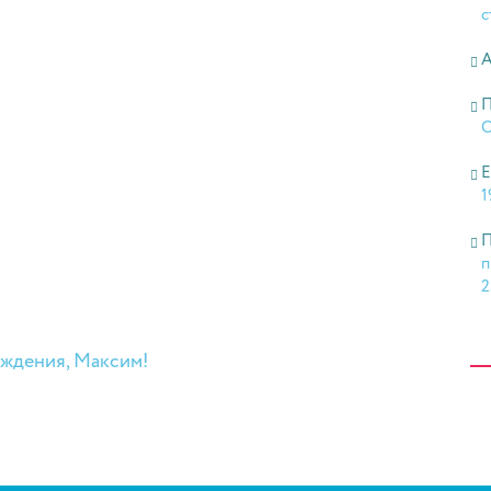
с
А
П
О
Е
1
П
п
2
ождения, Максим!