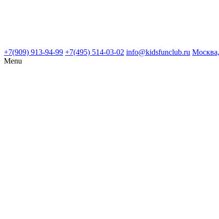
+7(909) 913-94-99
+7(495) 514-03-02
info@kidsfunclub.ru
Москва,
Menu