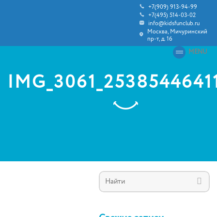
+7(909) 913-94-99
+7(495) 514-03-02
info@kidsfunclub.ru
Москва, Мичуринский
пр-т, д. 16
MENU
IMG_3061_2538544641