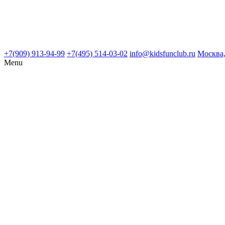
+7(909) 913-94-99
+7(495) 514-03-02
info@kidsfunclub.ru
Москва,
Menu