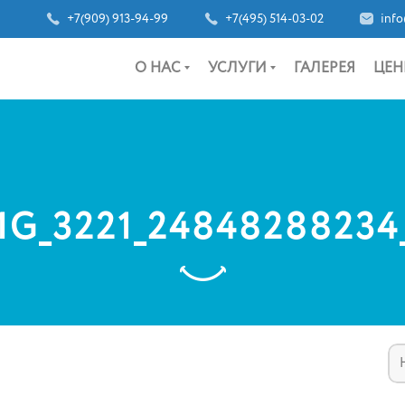
+7(909) 913-94-99
+7(495) 514-03-02
info
О НАС
УСЛУГИ
ГАЛЕРЕЯ
ЦЕН
MG_3221_24848288234