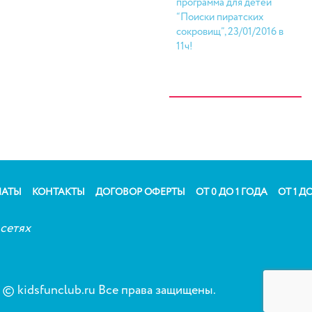
программа для детей
“Поиски пиратских
сокровищ”, 23/01/2016 в
11ч!
ЛАТЫ
КОНТАКТЫ
ДОГОВОР ОФЕРТЫ
ОТ 0 ДО 1 ГОДА
ОТ 1 ДО
сетях
© kidsfunclub.ru Все права защищены.
Сог