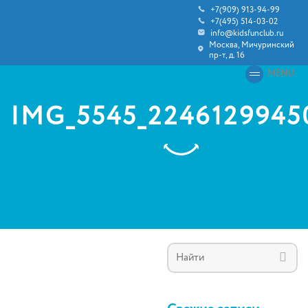
+7(909) 913-94-99
+7(495) 514-03-02
info@kidsfunclub.ru
Москва, Мичуринский
пр-т, д. 16
MENU
IMG_5545_2246129945