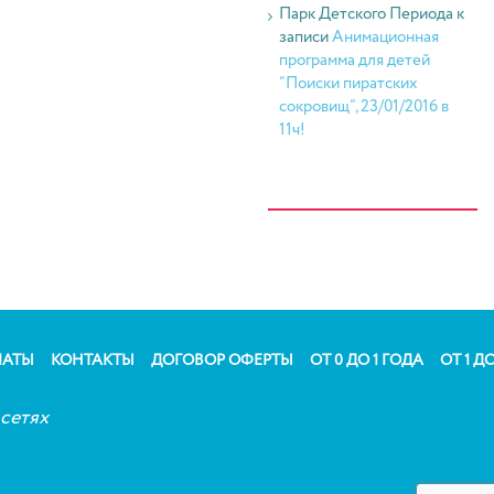
Парк Детского Периода
к
записи
Анимационная
программа для детей
“Поиски пиратских
сокровищ”, 23/01/2016 в
11ч!
ЛАТЫ
КОНТАКТЫ
ДОГОВОР ОФЕРТЫ
ОТ 0 ДО 1 ГОДА
ОТ 1 ДО
сетях