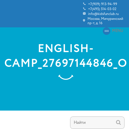
+7(909) 913-94-99
+7(495) 514-03-02
info@kidsfunclub.ru
Москва, Мичуринский
пр-т, д. 16
MENU
ENGLISH-
CAMP_27697144846_O